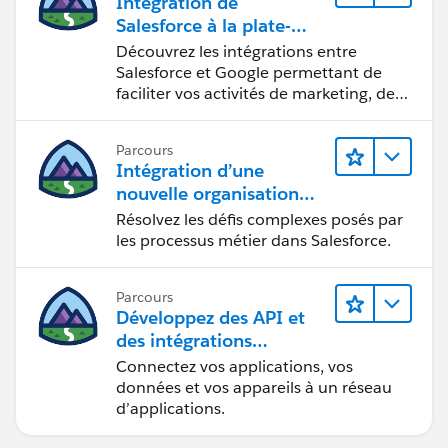
Intégration de
Salesforce à la plate-
forme Google
Découvrez les intégrations entre
Salesforce et Google permettant de
faciliter vos activités de marketing, de
vente et d’analyse, ainsi que de
renforcer votre productivité.
Parcours
Intégration d’une
nouvelle organisation
commerciale
Résolvez les défis complexes posés par
les processus métier dans Salesforce.
Parcours
Développez des API et
des intégrations
formidables avec
Connectez vos applications, vos
MuleSoft
données et vos appareils à un réseau
d’applications.