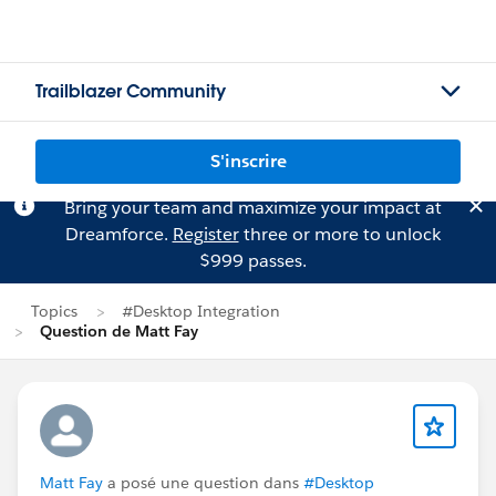
Trailblazer Community
S'inscrire
Bring your team and maximize your impact at
Dreamforce.
Register
three or more to unlock
$999 passes.
Topics
#Desktop Integration
Question de Matt Fay
Matt Fay
a posé une question dans
#Desktop