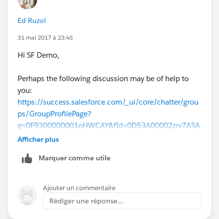
Ed Ruzol
31 mai 2017 à 23:45
Hi SF Demo,
Perhaps the following discussion may be of help to
you:
https://success.salesforce.com/_ui/core/chatter/grou
ps/GroupProfilePage?
g=0F9300000001oHWCAY&fId=0D53A00002zrv7ASA
Q
Afficher plus
Marquer comme utile
May I also suggest visiting the Files Connect group
below to see if you can get more advice from other
Ajouter un commentaire
users:
Rédiger une réponse...