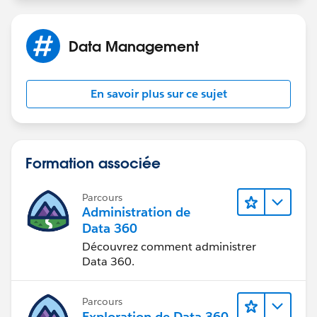
https://success.salesforce.com/_ui/core/chatter/grou
ps/GroupProfilePage?g=0F9300000009MrpCAE
Data Management
Thanks!
En savoir plus sur ce sujet
Formation associée
Parcours
Administration de
Data 360
Découvrez comment administrer
Data 360.
Parcours
Exploration de Data 360