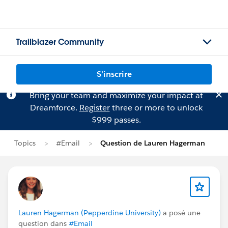
Trailblazer Community
S'inscrire
Bring your team and maximize your impact at
Dreamforce.
Register
three or more to unlock
$999 passes.
Topics
#Email
Question de Lauren Hagerman
Lauren Hagerman (Pepperdine University)
a posé une
question dans
#Email