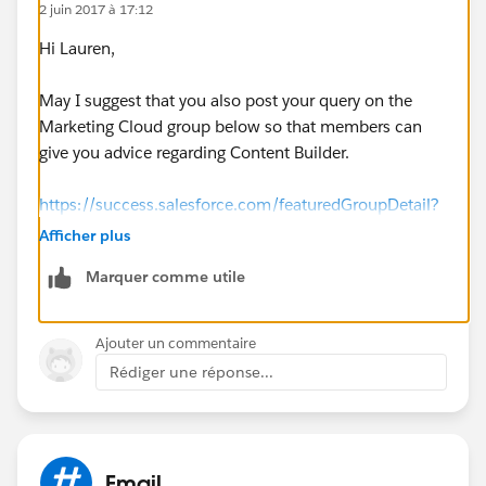
2 juin 2017 à 17:12
Hi Lauren,
May I suggest that you also post your query on the
Marketing Cloud group below so that members can
give you advice regarding Content Builder.
https://success.salesforce.com/featuredGroupDetail?
id=a1z30000006IDYkAAO
Afficher plus
Marquer comme utile
Thanks!
Ajouter un commentaire
Rédiger une réponse...
Email