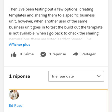
Then I've been testing out a few options, creating
templates and sharing them to a specific business
unit, however, when another user of the same
business unit goes in to test the build out the template
is not available, when I go back to check the sharing
permissions these are listed as 'Not Shared'. I've
Afficher plus
attempted to share the template and the image assets
and repeatedly have the same issue.
0 J’aime
1 réponse
Partager
Show menu
Thanks in advance,
Tri
Lauren
1 réponse
Trier par date
Ed Ruzol