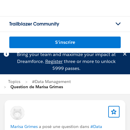
Trailblazer Community
S'inscrire
Bring your team and maximize your impact at
Dreamforce.
Register
three or more to unlock
$999 passes.
Topics
#Data Management
Question de Marisa Grimes
Marisa Grimes
a posé une question dans
#Data