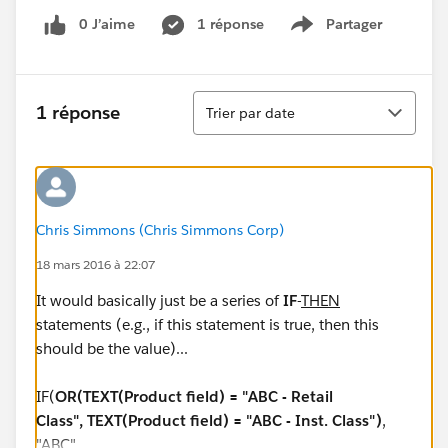
0 J’aime
1 réponse
Partager
Show menu
Tri
1 réponse
Trier par date
Chris Simmons (Chris Simmons Corp)
18 mars 2016 à 22:07
It would basically just be a series of
IF
-
THEN
statements (e.g., if this statement is true, then this
should be the value)...
IF(
OR(TEXT(Product field) = "ABC - Retail
Class", TEXT(Product field) = "ABC - Inst. Class")
,
"
ABC
",