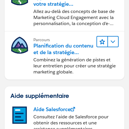
votre stratégie
marketing
Allez au-delà des concepts de base de
Marketing Cloud Engagement avec la
personnalisation, la conception d’e-
mails et la création de rapports.
Parcours
Planification du contenu
et de la stratégie
marketing avec
Combinez la génération de pistes et
Marketing Cloud
leur entretien pour créer une stratégie
Account Engagement
marketing globale.
Aide supplémentaire
Aide Salesforce
Consultez l’aide de Salesforce pour
obtenir des ressources et une
assistance supplémentaires.