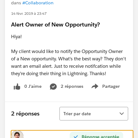
dans
#Collaboration
14 févr. 2019 à 23:47
Alert Owner of New Opportunity?
Hiya!
My client would like to notify the Opportunity Owner
of a New opportunity. What's the best way? They don't
want an email alert. Just to receive notifcation while
they're doing their thing in Lightning. Thanks!
0 J’aime
2 réponses
Partager
Show menu
Tri
2 réponses
Trier par date
Réponse acceptée