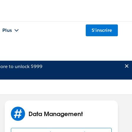
Plus
S'inscrire
ore to unlock $999
Data Management