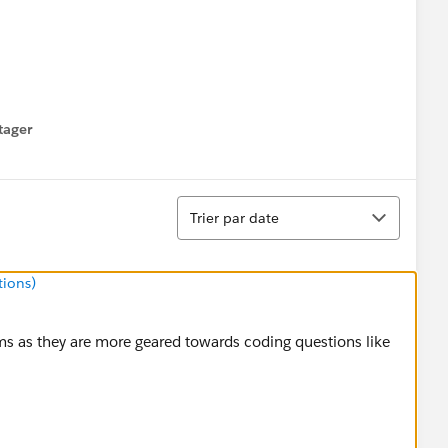
tager
menu
Tri
Trier par date
tions)
ums as they are more geared towards coding questions like
'').split('.')[0] + 'Z';