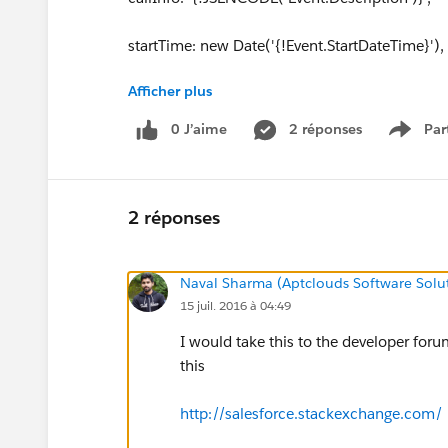
startTime: new Date('{!Event.StartDateTime}'),
Afficher plus
endTime: new Date('{!Event.EndDateTime}'),
0 J’aime
2 réponses
Par
Show 
owner: '{!gtmlt__Meeting__c.OwnerEmail}',
subject: '{!JSENCODE( Event.Subject)}'
2 réponses
};
Naval Sharma (Aptclouds Software Solu
console.log(meeting);
15 juil. 2016 à 04:49
function formatDate(meetingTime) {
I would take this to the developer for
this
return meetingTime.toISOString().replace(/-|:|/gi,
http://salesforce.stackexchange.com/
}