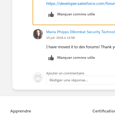
https://developer.salesforce.com/foru
var startDate = formatDate(meeting.startTime)
Marquer comme utile
var endDate = formatDate(meeting.endTime);
Maria Phipps (Wombat Security Technol
var gLink = '
http://www.google.com/calendar
15 juil. 2016 à 13:58
var action = encodeURIComponent(meeting.subj
I have moved it to dev forums! Thank 
'&details=';
Marquer comme utile
action += encodeURIComponent(meeting.callInf
encodeURIComponent(meeting.joinUrl);
Ajouter un commentaire
Rédiger une réponse...
gLink = gLink + action;
var win = window.open(gLink, '_blank');
win.focus();