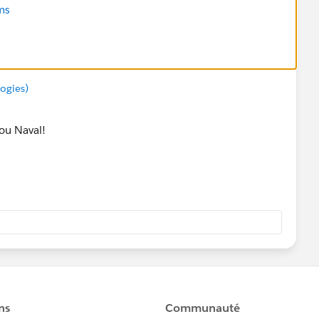
ms
;
ogies)
/event?action=TEMPLATE&text=
';
ect) + '&dates='+ startDate + '/' + endDate +
you Naval!
o + '\n\n' + meeting.joinUrl) + '&location='+