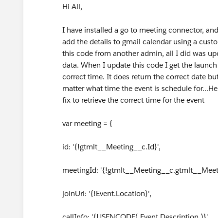
Hi All,
I have installed a go to meeting connector, a
add the details to gmail calendar using a cust
this code from another admin, all I did was upda
data. When I update this code I get the launch 
correct time. It does return the correct date b
matter what time the event is schedule for...He
fix to retrieve the correct time for the event
var meeting = {
id: '{!gtmlt__Meeting__c.Id}',
meetingId: '{!gtmlt__Meeting__c.gtmlt__Meet
joinUrl: '{!Event.Location}',
callInfo: '{!JSENCODE( Event.Description )}',