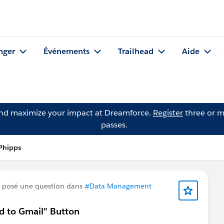
nger
Événements
Trailhead
Aide
and maximize your impact at Dreamforce.
Register
three or m
passes.
Phipps
 posé une question dans
#Data Management
d to Gmail" Button