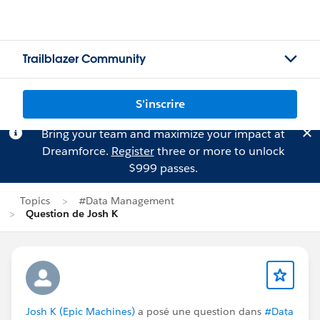
Trailblazer Community
S'inscrire
Bring your team and maximize your impact at
Dreamforce.
Register
three or more to unlock
$999 passes.
Topics
#Data Management
Question de Josh K
Josh K (Epic Machines)
a posé une question dans
#Data