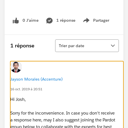
0 J’aime
1 réponse
Partager
Show menu
Tri
1 réponse
Trier par date
Jayson Morales (Accenture)
16 oct. 2019 à 20:51
Hi Josh,
Sorry for the inconvenience. In case you don't receive
a response here, may I also suggest joining the Pardot
group below to collaborate with the experts for best