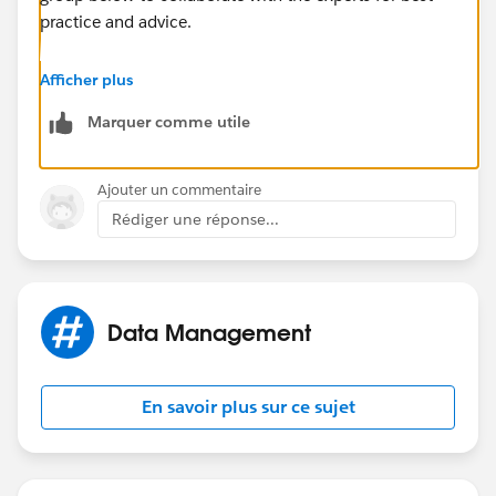
practice and advice.
https://success.salesforce.com/_ui/core/chatter/gro
Afficher plus
ups/GroupProfilePage?g=0F9300000001qUiCAI
Marquer comme utile
Hope that helps.
Ajouter un commentaire
Regards,
Rédiger une réponse...
Jayson
Data Management
En savoir plus sur ce sujet