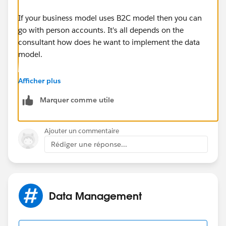
If your business model uses B2C model then you can
go with person accounts. It's all depends on the
consultant how does he want to implement the data
model.
These link might be helpful for you.
Afficher plus
Marquer comme utile
http://salesforce.stackexchange.com/questions/2128
/when-should-one-use-person-accounts
Ajouter un commentaire
https://www.shellblack.com/consulting/people-are-
Rédiger une réponse...
people-in-salesforce/
https://www.salesforce.com/blog/2015/09/salesforc
e-health-cloud.html
Data Management
Kind Regards,