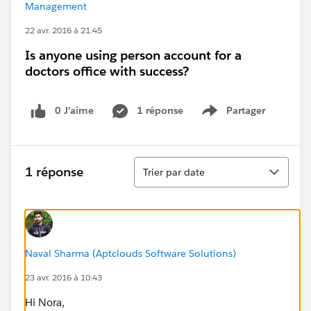
Management
22 avr. 2016 à 21:45
Is anyone using person account for a
doctors office with success?
0 J’aime
1 réponse
Partager
Show menu
Tri
1 réponse
Trier par date
Naval Sharma (Aptclouds Software Solutions)
23 avr. 2016 à 10:43
Hi Nora,