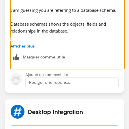
I am guessing you are referring to a database schema.
Database schemas shows the objects, fields and
relationships in the database.
It makes your life easier by being able to understand
Afficher plus
how different objects relate with each other for
Marquer comme utile
customizing or extending Salesforce.
Regards,
Ajouter un commentaire
Rédiger une réponse...
Stefan
Desktop Integration