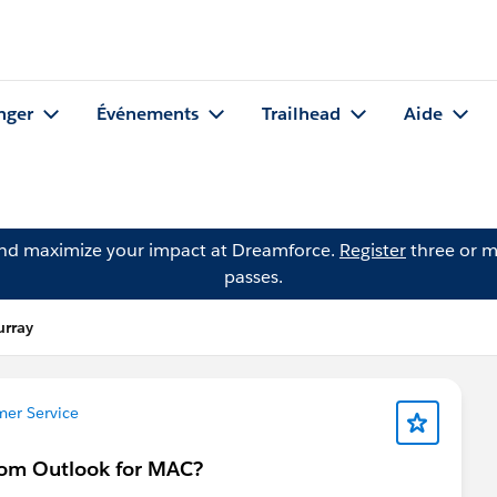
nger
Événements
Trailhead
Aide
and maximize your impact at Dreamforce.
Register
three or m
passes.
urray
er Service
from Outlook for MAC?