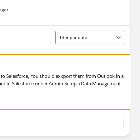
ager
enu
Tri
Trier par date
ts to Salesforce, You should exxport them from Outlook in a
izard in Salesforce under Admin Setup->Data Management