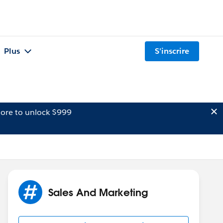
Plus
S'inscrire
ore to unlock $999
Sales And Marketing