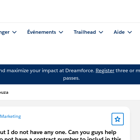
nger
Événements
Trailhead
Aide
and maximize your impact at Dreamforce.
Register
three or m
passes.
ouza
 Marketing
 but I do not have any one. Can you guys help
 not have a contract number to includ in this