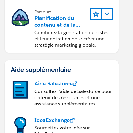
conception d’e-mails et la création
de rapports.
Parcours
Planification du
contenu et de la
stratégie marketing
Combinez la génération de pistes
avec
et leur entretien pour créer une
Marketing Cloud
stratégie marketing globale.
Account Engagemen
t
Aide supplémentaire
Aide Salesforce
Consultez l’aide de Salesforce pour
obtenir des ressources et une
assistance supplémentaires.
IdeaExchange
Soumettez votre idée sur