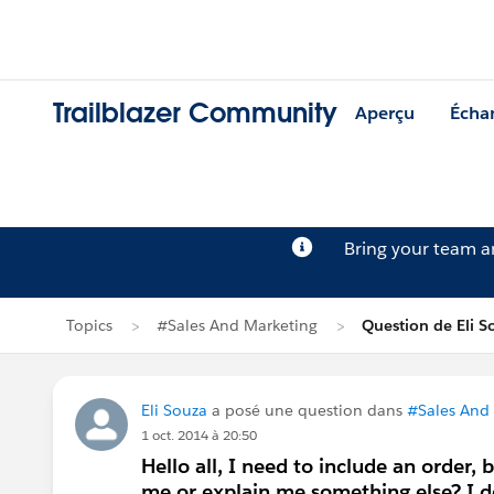
Trailblazer Community
Aperçu
Écha
Bring your team 
Topics
#Sales And Marketing
Question de Eli S
Eli Souza
a posé une question dans
#Sales And
1 oct. 2014 à 20:50
Hello all, I need to include an order,
me or explain me something else? I do