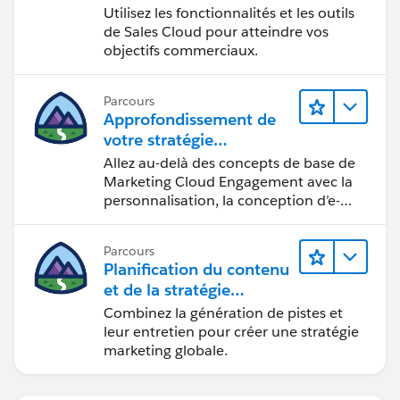
Utilisez les fonctionnalités et les outils
de Sales Cloud pour atteindre vos
objectifs commerciaux.
Parcours
Approfondissement de
votre stratégie
marketing
Allez au-delà des concepts de base de
Marketing Cloud Engagement avec la
personnalisation, la conception d’e-
mails et la création de rapports.
Parcours
Planification du contenu
et de la stratégie
marketing avec
Combinez la génération de pistes et
Marketing Cloud
leur entretien pour créer une stratégie
Account Engagement
marketing globale.