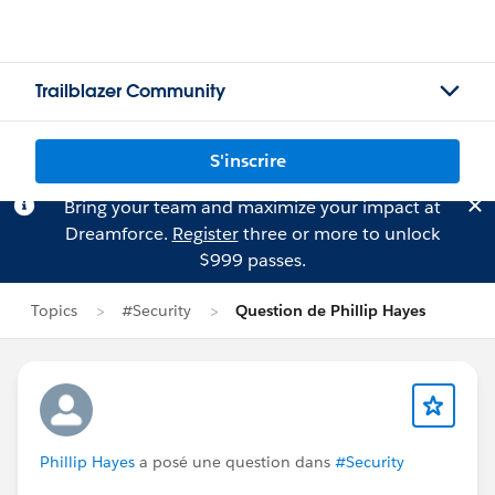
Trailblazer Community
S'inscrire
Bring your team and maximize your impact at
Dreamforce.
Register
three or more to unlock
$999 passes.
Topics
#Security
Question de Phillip Hayes
Phillip Hayes
a posé une question dans
#Security