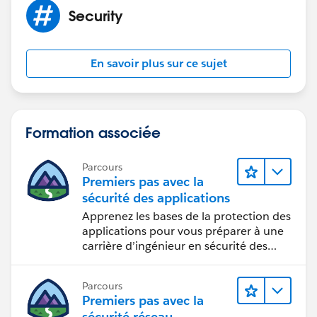
Ok
Security
Organization Id that we expected: 00Di0000000JZZz
En savoir plus sur ce sujet
Organization Id that we found based on your
assertion: 00Di0000000JZZz
11. Validating the Signature
Formation associée
Is the response signed? false
Parcours
Premiers pas avec la
Is the assertion signed? true
sécurité des applications
Apprenez les bases de la protection des
Is the correct certificate supplied in the keyinfo? true
applications pour vous préparer à une
carrière d’ingénieur en sécurité des
An exception was thrown on signature validation:
applications.
javax.xml.crypto.URIReferenceException:
Parcours
org.apache.xml.security.utils.resolver.ResourceResolver
Premiers pas avec la
Exception: Cannot resolve element with ID
sécurité réseau