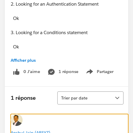
2. Looking for an Authentication Statement
Ok
3. Looking for a Conditions statement
Ok
Afficher plus
4. Checking that the timestamps in the assertion are
valid
0 J’aime
1 réponse
Partager
Show menu
Ok
Tri
5. Checking that the Attribute namespace matches, if
1 réponse
Trier par date
provided
Ok
6. Miscellaneous format confirmations
Anshul Jain (ABSYZ)