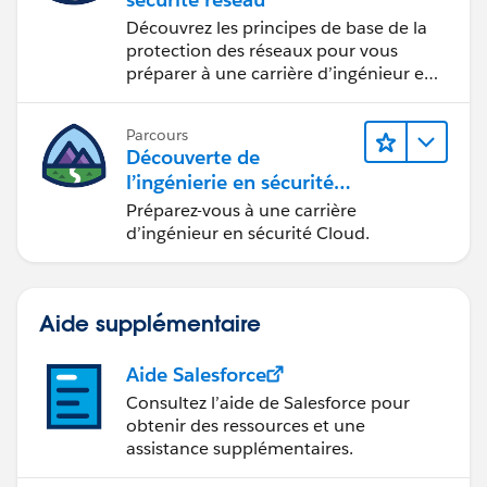
s2692fee7502e9df6386d0246adc9597e378d11073
Découvrez les principes de base de la
protection des réseaux pour vous
Certificate specified in settings: CN=
sso-
préparer à une carrière d’ingénieur en
stage.hhsidentity.hhs.gov
, OU=hhsidentity, O=HHS,
sécurité réseau.
L=Bethesda, ST=Maryland, C=US Expiration: 6 Jul 2014
Parcours
23:02:40 GMT
Découverte de
l’ingénierie en sécurité
Certificate specified in this assertion: CN=
sso-
Cloud
Préparez-vous à une carrière
stage.hhsidentity.hhs.gov
, OU=hhsidentity, O=HHS,
d’ingénieur en sécurité Cloud.
L=Bethesda, ST=Maryland, C=US Expiration: 6 Jul 2014
23:02:40 GMT
Aide supplémentaire
12. Checking that the Site URL Attribute contains a
valid site url, if provided
Aide Salesforce
Consultez l’aide de Salesforce pour
Not Provided
obtenir des ressources et une
assistance supplémentaires.
13. Looking for portal and organization id, if provided