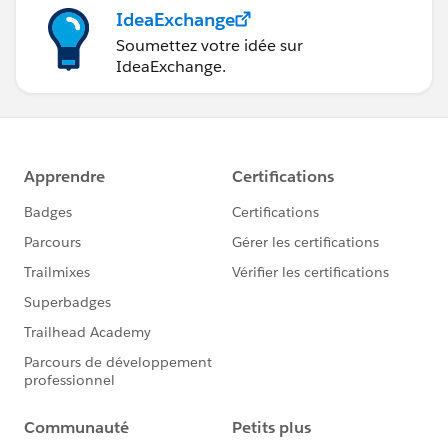
IdeaExchange
Not Provided
Soumettez votre idée sur
IdeaExchange.
14. Checking if session security level is valid, if
provided
Ok