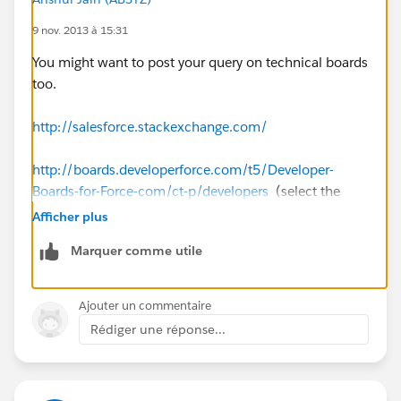
9 nov. 2013 à 15:31
Ok
You might want to post your query on technical boards
too.
7. Confirming Issuer matches
http://salesforce.stackexchange.com/
Ok
http://boards.developerforce.com/t5/Developer-
8. Confirming a Subject Confirmation was provided
Boards-for-Force-com/ct-p/developers
(select the
and contains valid timestamps
respective board)
Afficher plus
Ok
Marquer comme utile
And still keep this open to see if the community
members crack it.
9. Checking that the Audience matches, if provided
Ajouter un commentaire
Regards,
Ok
Rédiger une réponse...
Anshul
10. Checking the Recipient