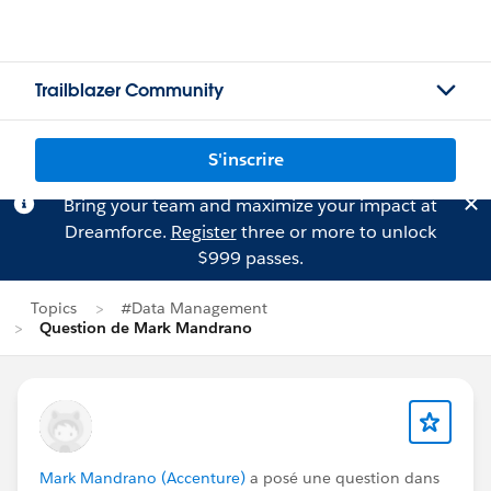
Trailblazer Community
S'inscrire
Bring your team and maximize your impact at
Dreamforce.
Register
three or more to unlock
$999 passes.
Topics
#Data Management
Question de Mark Mandrano
Mark Mandrano (Accenture)
a posé une question dans