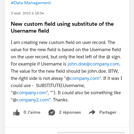
#Data Management
3 sept. 2015 à 18:54
New custom field using substitute of the
Username field
I am creating new custom field on user record. The
value for the new field is based on the Username field
on the user record, but only the text left of the @ sign.
For example if Username is
john.doe@company.com
.
The value for the new field should be john.doe. BTW,
the right side is not alway "@
company.com
". If it was I
could use - SUBSTITUTE(Username,
"@
company.com
", ""). It could also be something like
"@
company2.com
". Thanks.
0 J’aime
2 réponses
Partager
Show menu