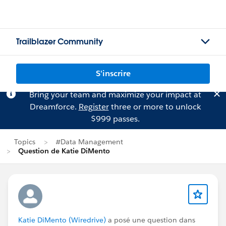
Trailblazer Community
S'inscrire
Bring your team and maximize your impact at
Dreamforce.
Register
three or more to unlock
$999 passes.
Topics
#Data Management
Question de Katie DiMento
Katie DiMento (Wiredrive)
a posé une question dans