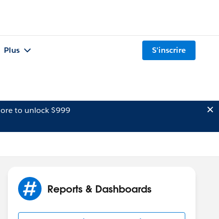
Plus
S'inscrire
ore to unlock $999
Reports & Dashboards