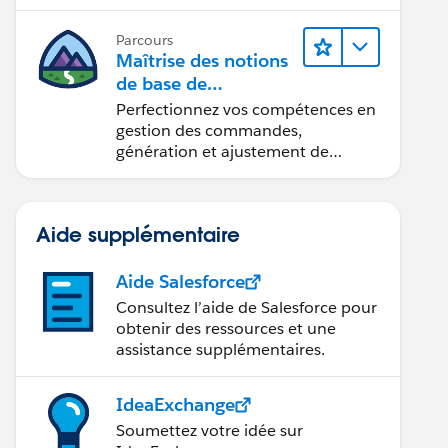
Parcours
Maîtrise des notions
de base de
l’administration de
Perfectionnez vos compétences en
Salesforce Billing
gestion des commandes,
génération et ajustement de
factures, recouvrement des
paiements et production de
rapports financiers.
Aide supplémentaire
Aide Salesforce
Consultez l’aide de Salesforce pour
obtenir des ressources et une
assistance supplémentaires.
IdeaExchange
Soumettez votre idée sur