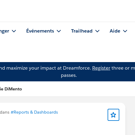
nger
Événements
Trailhead
Aide
and maximize your impact at Dreamforce.
Register
three or m
passes.
tie DiMento
 dans
#Reports & Dashboards