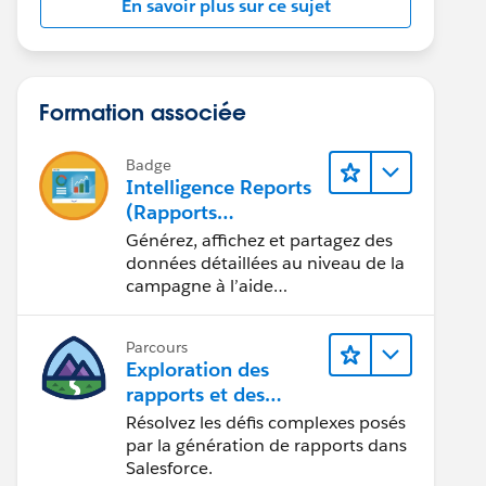
En savoir plus sur ce sujet
Formation associée
Badge
Intelligence Reports
(Rapports
Intelligence) pour
Générez, affichez et partagez des
Engagement
données détaillées au niveau de la
campagne à l’aide
d’Intelligence Reports (Rapports
Intelligence).
Parcours
Exploration des
rapports et des
tableaux de bord
Résolvez les défis complexes posés
Lightning Experience
par la génération de rapports dans
Salesforce.