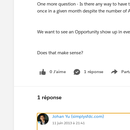
One more question - Is there any way to have t
once in a given month despite the number of Ac
We want to see an Opportunity show up in every
Does that make sense?
0 J’aime
1 réponse
Part
Show m
1 réponse
Johan Yu (simplysfdc.com)
11 juin 2013 à 21:41