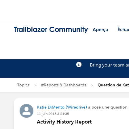
Trailblazer Community
Aperçu
Écha
Bring your team 
Topics
#Reports & Dashboards
Question de Ka
Katie DiMento (Wiredrive)
a posé une question
11 juin 2013 à 21:35
Activity History Report