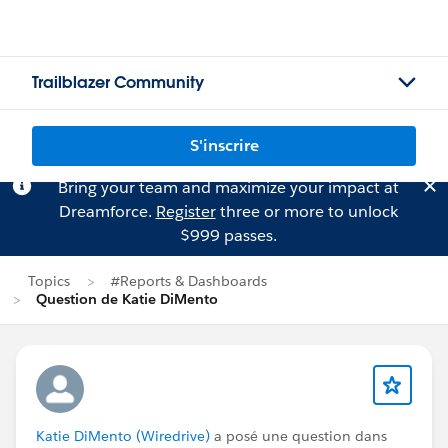
Trailblazer Community
S'inscrire
Bring your team and maximize your impact at
Dreamforce.
Register
three or more to unlock
$999 passes.
Topics
#Reports & Dashboards
Question de Katie DiMento
Katie DiMento (Wiredrive)
a posé une question dans