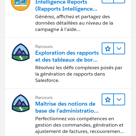
Intelligence Reports
(Rapports Intelligence)
pour Engagement
Générez, affichez et partagez des
données détaillées au niveau de la
campagne à l’aide
d’Intelligence Reports (Rapports
Intelligence).
Parcours
Exploration des rapports
et des tableaux de bord
Lightning Experience
Résolvez les défis complexes posés par
la génération de rapports dans
Salesforce.
Parcours
Maîtrise des notions de
base de l’administration
de Salesforce Billing
Perfectionnez vos compétences en
gestion des commandes, génération et
ajustement de factures, recouvrement