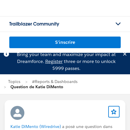
Trailblazer Community
S'inscrire
Bring your team and maximize your impact at
Dreamforce.
Register
three or more to unlock
$999 passes.
Topics
#Reports & Dashboards
Question de Katie DiMento
Katie DiMento (Wiredrive)
a posé une question dans