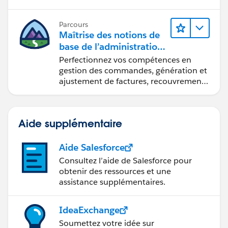
Parcours
Maîtrise des notions de
base de l’administration
de Salesforce Billing
Perfectionnez vos compétences en
gestion des commandes, génération et
ajustement de factures, recouvrement
des paiements et production de
rapports financiers.
Aide supplémentaire
Aide Salesforce
Consultez l’aide de Salesforce pour
obtenir des ressources et une
assistance supplémentaires.
IdeaExchange
Soumettez votre idée sur