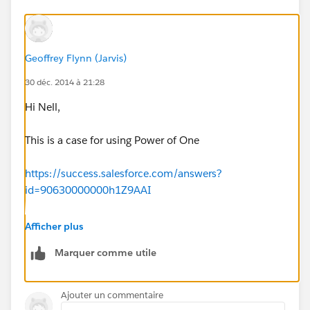
Geoffrey Flynn (Jarvis)
30 déc. 2014 à 21:28
Hi Nell,
This is a case for using Power of One
https://success.salesforce.com/answers?
id=90630000000h1Z9AAI
You would create the field as explained above,
Afficher plus
summarize it, and then add a custom summary
Marquer comme utile
formula with PARENTGROUPVAL to get something like
this
Ajouter un commentaire