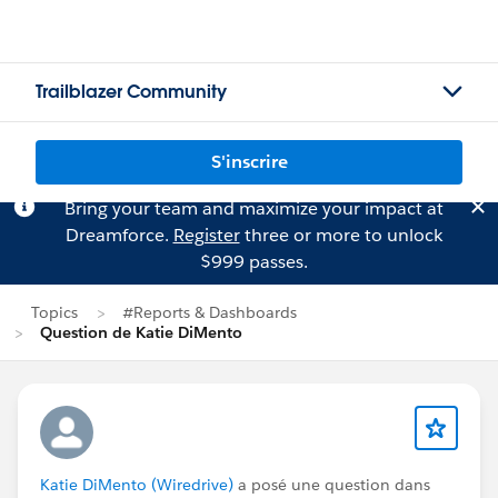
Trailblazer Community
S'inscrire
Bring your team and maximize your impact at
Dreamforce.
Register
three or more to unlock
$999 passes.
Topics
#Reports & Dashboards
Question de Katie DiMento
Katie DiMento (Wiredrive)
a posé une question dans