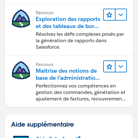
d’Intelligence Reports (Rapports
Intelligence).
Parcours
Exploration des rapports
et des tableaux de bord
Lightning Experience
Résolvez les défis complexes posés par
la génération de rapports dans
Salesforce.
Parcours
Maîtrise des notions de
base de l’administration
de Salesforce Billing
Perfectionnez vos compétences en
gestion des commandes, génération et
ajustement de factures, recouvrement
des paiements et production de
rapports financiers.
Aide supplémentaire