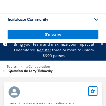
Trailblazer Community
S'inscrire
Bring your team and maximize your impact at
Dreamforce.
Register
three or more to unlock
$999 passes.
Topics
#Collaboration
Question de Larry Tichavsky
Larry Tichavsky
a posé une question dans