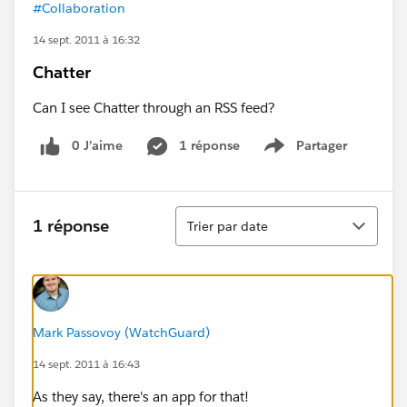
#Collaboration
14 sept. 2011 à 16:32
Chatter
Can I see Chatter through an RSS feed?
0 J’aime
1 réponse
Partager
Show menu
Tri
1 réponse
Trier par date
Mark Passovoy (WatchGuard)
14 sept. 2011 à 16:43
As they say, there's an app for that!