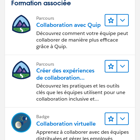
Formation associée
Parcours
Collaboration avec Quip
Découvrez comment votre équipe peut
collaborer de manière plus efficace
grâce à Quip.
Parcours
Créer des expériences
de collaboration
inclusives lors du
Découvrez les pratiques et les outils
processus de conception
clés que les équipes utilisent pour une
collaboration inclusive et
interdisciplinaire.
Badge
Collaboration virtuelle
Apprenez à collaborer avec des équipes
distribuées et gérer les employés