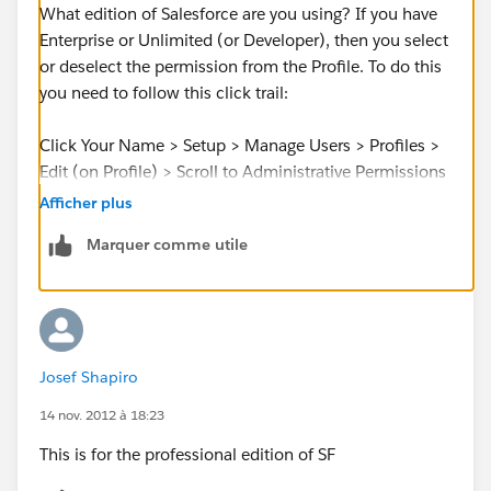
What edition of Salesforce are you using? If you have
Enterprise or Unlimited (or Developer), then you select
or deselect the permission from the Profile. To do this
you need to follow this click trail:
Click Your Name > Setup > Manage Users > Profiles >
Edit (on Profile) > Scroll to Administrative Permissions
and it is about the 6th permission in the right column.
Afficher plus
Marquer comme utile
Josef Shapiro
14 nov. 2012 à 18:23
This is for the professional edition of SF