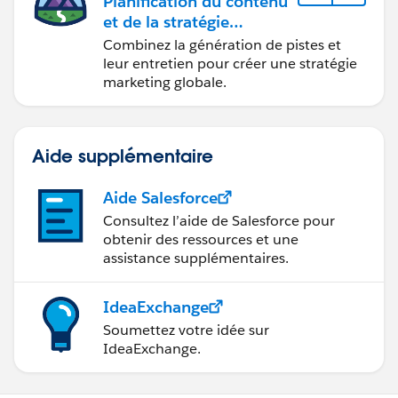
Planification du contenu
et de la stratégie
marketing avec
Combinez la génération de pistes et
Marketing Cloud
leur entretien pour créer une stratégie
Account Engagement
marketing globale.
Aide supplémentaire
Aide Salesforce
Consultez l’aide de Salesforce pour
obtenir des ressources et une
assistance supplémentaires.
IdeaExchange
Soumettez votre idée sur
IdeaExchange.