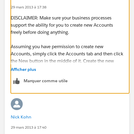
29 mars 2013 à 17:38
DISCLAIMER: Make sure your business processes
support the ability for you to create new Accounts
freely before doing anything.
Assuming you have permission to create new
Accounts, simply click the Accounts tab and then click
the New button in the middle of it. Create the new
Account BEFORE creating the Contact.
Afficher plus
Marquer comme utile
If you have it enabled, you may see a Create New
menu in the left sidebar. You can also use this to
create a new Account as well.
Nick Kohn
29 mars 2013 à 17:40