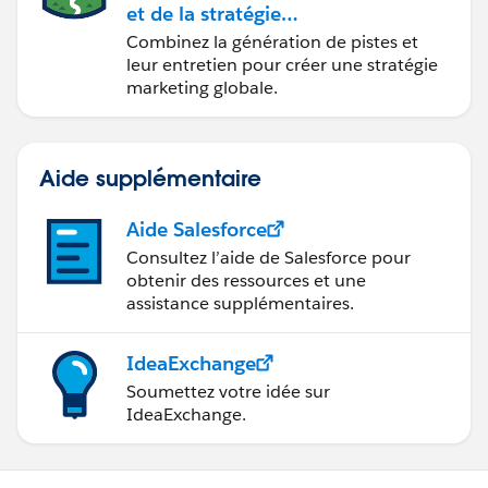
et de la stratégie
marketing avec
Combinez la génération de pistes et
Marketing Cloud
leur entretien pour créer une stratégie
Account Engagement
marketing globale.
Aide supplémentaire
Aide Salesforce
Consultez l’aide de Salesforce pour
obtenir des ressources et une
assistance supplémentaires.
IdeaExchange
Soumettez votre idée sur
IdeaExchange.