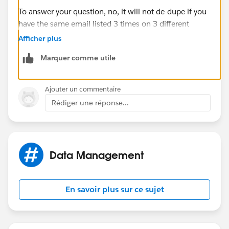
To answer your question, no, it will not de-dupe if you
have the same email listed 3 times on 3 different
record id's. I recommend exporting your list, de-
Afficher plus
duping, then importing into a campaign if you are
Marquer comme utile
unable to clean your lists internally.
Ajouter un commentaire
Rédiger une réponse...
Data Management
En savoir plus sur ce sujet