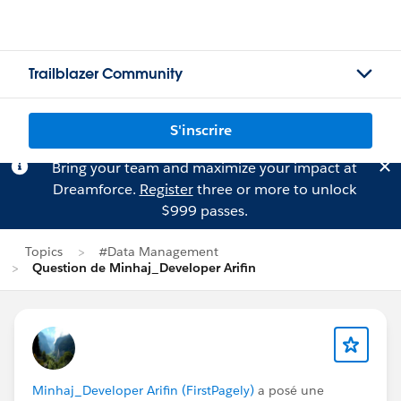
Trailblazer Community
S'inscrire
Bring your team and maximize your impact at
Dreamforce.
Register
three or more to unlock
$999 passes.
Topics
#Data Management
Question de Minhaj_Developer Arifin
Minhaj_Developer Arifin (FirstPagely)
a posé une