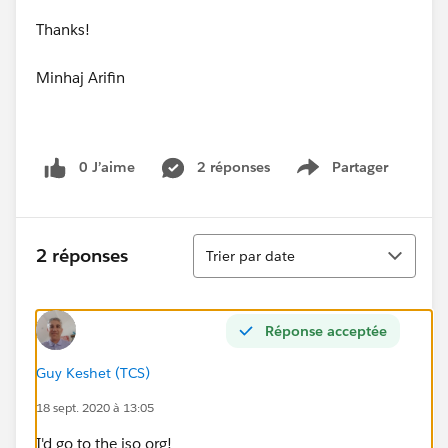
Thanks!
Minhaj Arifin
0 J’aime
2 réponses
Partager
Show menu
Tri
2 réponses
Trier par date
Réponse acceptée
Guy Keshet (TCS)
18 sept. 2020 à 13:05
I'd go to the iso org!