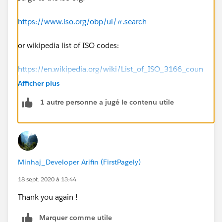
https://www.iso.org/obp/ui/#.search
or wikipedia list of ISO codes:
https://en.wikipedia.org/wiki/List_of_ISO_3166_coun
try_codes
Afficher plus
1 autre personne a jugé le contenu utile
Minhaj_Developer Arifin (FirstPagely)
18 sept. 2020 à 13:44
Thank you again !
Marquer comme utile