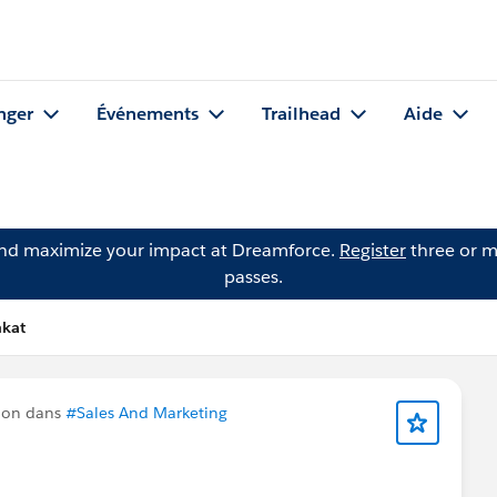
nger
Événements
Trailhead
Aide
and maximize your impact at Dreamforce.
Register
three or m
passes.
nkat
ion dans
#Sales And Marketing