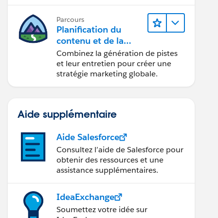
conception d’e-mails et la création
de rapports.
Parcours
Planification du
contenu et de la
stratégie marketing
Combinez la génération de pistes
avec
et leur entretien pour créer une
Marketing Cloud
stratégie marketing globale.
Account Engagemen
t
Aide supplémentaire
Aide Salesforce
Consultez l’aide de Salesforce pour
obtenir des ressources et une
assistance supplémentaires.
IdeaExchange
Soumettez votre idée sur