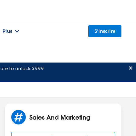
Plus
S'inscrire
ore to unlock $999
Sales And Marketing