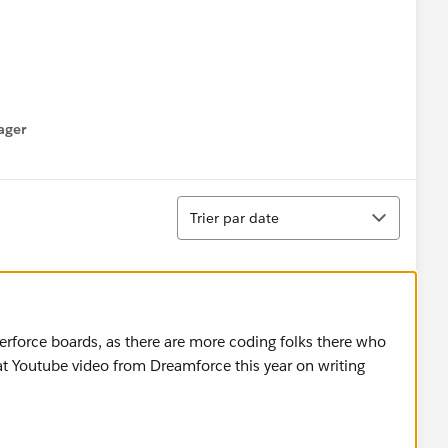
ager
enu
Tri
Trier par date
rforce boards, as there are more coding folks there who
eat Youtube video from Dreamforce this year on writing
me__c,password__c from contact where