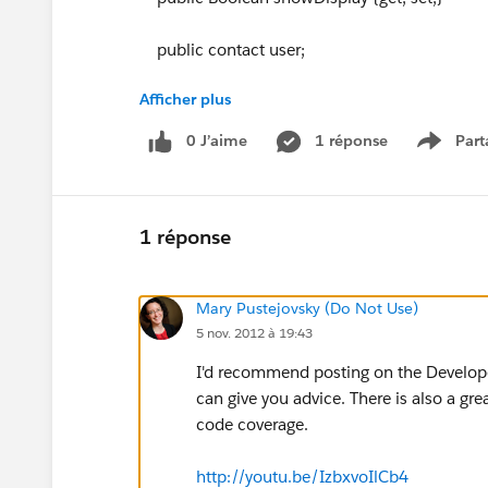
public contact user;
Afficher plus
public cls_ForgotPassword(){
0 J’aime
1 réponse
Part
Show m
}
1 réponse
Mary Pustejovsky (Do Not Use)
public PageReference submit(){
5 nov. 2012 à 19:43
I'd recommend posting on the Develope
can give you advice. There is also a gr
try{
code coverage.
user = [Select id,accountid,email,userna
http://youtu.be/IzbxvoIlCb4