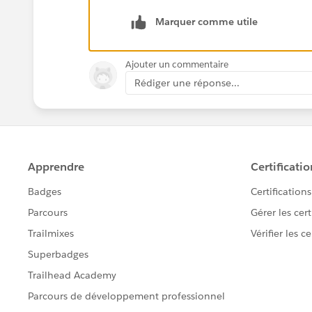
username__c=:Username limit 1];
Marquer comme utile
cntctID=
user.id
;
Ajouter un commentaire
acctID=user.accountid;
Rédiger une réponse...
if(User != null){
email = user.email;
newPassword =user.password__c;
try{
SendEmail();