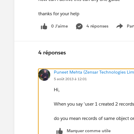
thanks for your help
0 J’aime
4 réponses
Par
Show 
4 réponses
Puneet Mehta (Zensar Technologies Lim
5 août 2013 à 12:01
Hi,
When you say 'user 1 created 2 records
do you mean records of same object or
Marquer comme utile