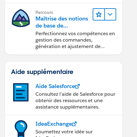
Parcours
Maîtrise des notions
de base de
l’administration de
Perfectionnez vos compétences en
Salesforce Billing
gestion des commandes,
génération et ajustement de
factures, recouvrement des
paiements et production de
rapports financiers.
Aide supplémentaire
Aide Salesforce
Consultez l’aide de Salesforce pour
obtenir des ressources et une
assistance supplémentaires.
IdeaExchange
Soumettez votre idée sur