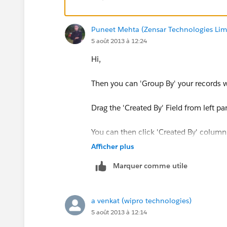
Puneet Mehta (Zensar Technologies Lim
5 août 2013 à 12:24
Hi,
Then you can 'Group By' your records wi
Drag the 'Created By' Field from left p
You can then click 'Created By' column
Afficher plus
More Info on this:
Marquer comme utile
https://help.salesforce.com/help/doc
a venkat (wipro technologies)
5 août 2013 à 12:14