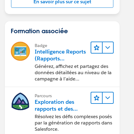
En savoir plus sur ce sujet
Formation associée
Badge
Intelligence Reports
(Rapports
Intelligence) pour
Générez, affichez et partagez des
Engagement
données détaillées au niveau de la
campagne à l’aide
d’Intelligence Reports (Rapports
Intelligence).
Parcours
Exploration des
rapports et des
tableaux de bord
Résolvez les défis complexes posés
Lightning Experience
par la génération de rapports dans
Salesforce.