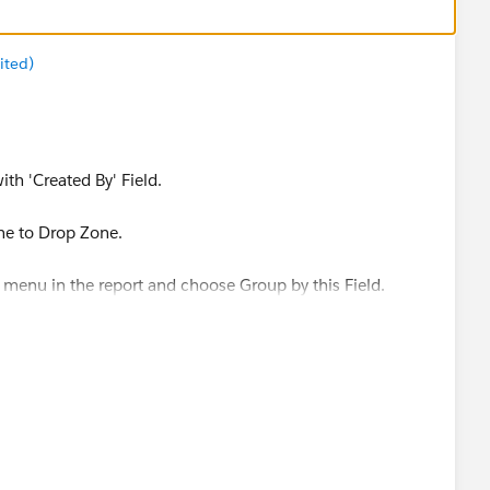
ited)
th 'Created By' Field.
ane to Drop Zone.
 menu in the report and choose Group by this Field.
/en/reports_builder_fields_groupings.htm