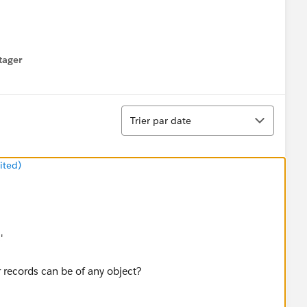
tager
menu
Tri
Trier par date
ited)
'
 records can be of any object?