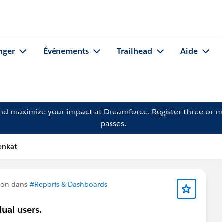
nger
Événements
Trailhead
Aide
and maximize your impact at Dreamforce.
Register
three or m
passes.
enkat
ion dans
#Reports & Dashboards
dual users.