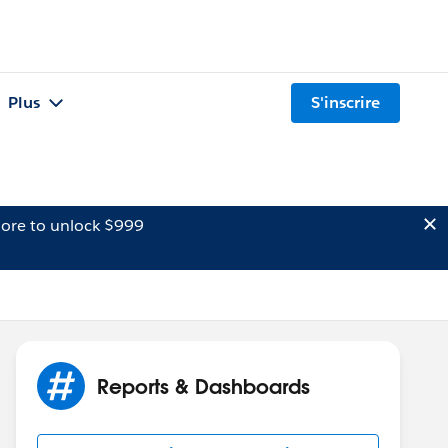
Plus
S'inscrire
ore to unlock $999
Reports & Dashboards