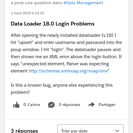
a posé une question dans
#Data Management
1 mars 2010 à 13:15
Data Loader 18.0 Login Problems
After opening the newly installed dataloader (v.18) I
hit "upsert" and enter username and password into the
poup window. I hit "login". The dataloader pauses and
then shows me an XML error above the login button. It
says "unexpected element, Parser was expecting
element
http://schemas.xmlsoap.org/soap/env
"
Is this a known bug, anyone else experiencing this
problem?
0 J’aime
3 réponses
Partager
Show menu
Tri
3 réponses
Trier par date