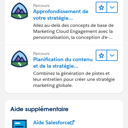
Parcours
Approfondissement de
votre stratégie
marketing
Allez au-delà des concepts de base de
Marketing Cloud Engagement avec la
personnalisation, la conception d’e-
mails et la création de rapports.
Parcours
Planification du contenu
et de la stratégie
marketing avec
Combinez la génération de pistes et
Marketing Cloud
leur entretien pour créer une stratégie
Account Engagement
marketing globale.
Aide supplémentaire
Aide Salesforce