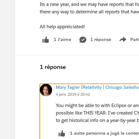
Its a new year, and we may have reports that have
there any way to determine all reports that ha
All help appreiciated!
1 réponse
Part
1 J’aime
Show 
1 réponse
Mary Tagler (Relativity | Chicago Salesf
4 janv. 2019 à 20:42
You might be able to with Eclipse or an
possible like THIS YEAR. I've created C
to get historical info on a year-by-year 
1 autre personne a jugé le conten