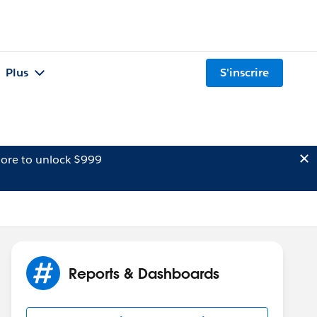
Plus
S'inscrire
ore to unlock $999
Reports & Dashboards