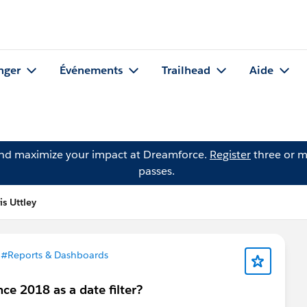
nger
Événements
Trailhead
Aide
and maximize your impact at Dreamforce.
Register
three or m
passes.
s Uttley
s
#Reports & Dashboards
ce 2018 as a date filter?