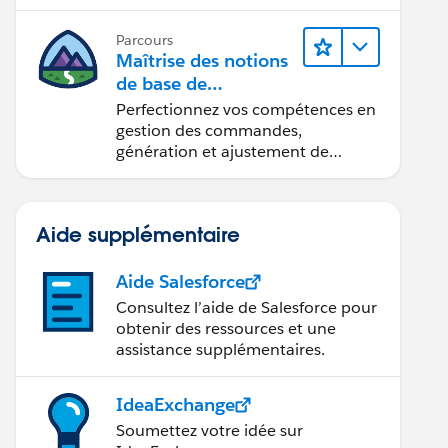
Parcours
Maîtrise des notions
de base de
l’administration de
Perfectionnez vos compétences en
Salesforce Billing
gestion des commandes,
génération et ajustement de
factures, recouvrement des
paiements et production de
rapports financiers.
Aide supplémentaire
Aide Salesforce
Consultez l’aide de Salesforce pour
obtenir des ressources et une
assistance supplémentaires.
IdeaExchange
Soumettez votre idée sur