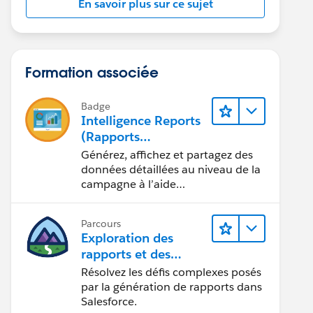
En savoir plus sur ce sujet
Formation associée
Badge
Intelligence Reports
(Rapports
Intelligence) pour
Générez, affichez et partagez des
Engagement
données détaillées au niveau de la
campagne à l’aide
d’Intelligence Reports (Rapports
Intelligence).
Parcours
Exploration des
rapports et des
tableaux de bord
Résolvez les défis complexes posés
Lightning Experience
par la génération de rapports dans
Salesforce.