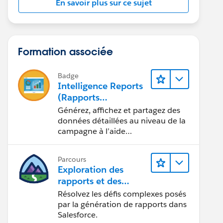
En savoir plus sur ce sujet
Formation associée
Badge
Intelligence Reports
(Rapports
Intelligence) pour
Générez, affichez et partagez des
Engagement
données détaillées au niveau de la
campagne à l’aide
d’Intelligence Reports (Rapports
Intelligence).
Parcours
Exploration des
rapports et des
tableaux de bord
Résolvez les défis complexes posés
Lightning Experience
par la génération de rapports dans
Salesforce.