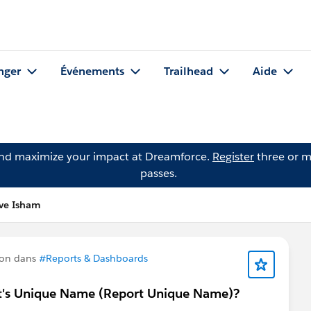
nger
Événements
Trailhead
Aide
and maximize your impact at Dreamforce.
Register
three or m
passes.
eve Isham
ion dans
#Reports & Dashboards
 it's Unique Name (Report Unique Name)?