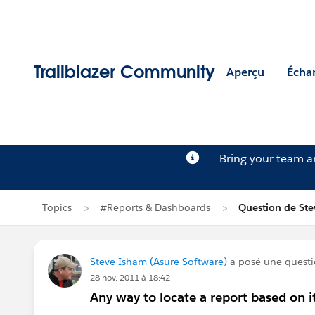
Trailblazer Community
Aperçu
Écha
Bring your team 
Topics
#Reports & Dashboards
Question de St
Steve Isham (Asure Software)
a posé une quest
28 nov. 2011 à 18:42
Any way to locate a report based on