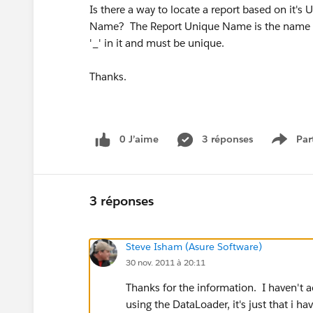
Is there a way to locate a report based on it
Name? The Report Unique Name is the name tha
'_' in it and must be unique.
Thanks.
0 J’aime
3 réponses
Par
Show 
3 réponses
Steve Isham (Asure Software)
30 nov. 2011 à 20:11
Thanks for the information. I haven't a
using the DataLoader, it's just that i hav