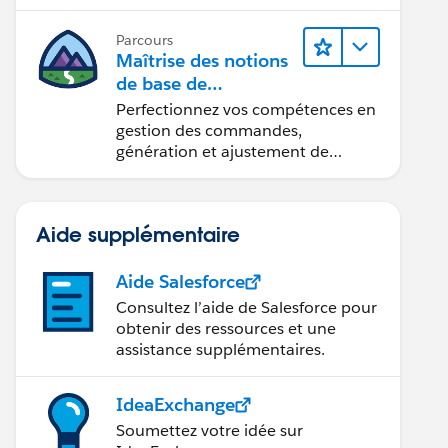
Parcours
Maîtrise des notions
de base de
l’administration de
Perfectionnez vos compétences en
Salesforce Billing
gestion des commandes,
génération et ajustement de
factures, recouvrement des
paiements et production de
rapports financiers.
Aide supplémentaire
Aide Salesforce
Consultez l’aide de Salesforce pour
obtenir des ressources et une
assistance supplémentaires.
IdeaExchange
Soumettez votre idée sur