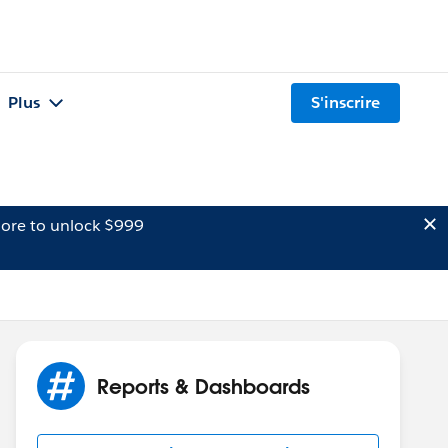
Plus
S'inscrire
ore to unlock $999
Reports & Dashboards