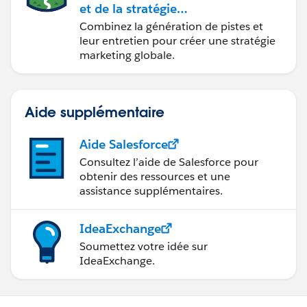
et de la stratégie
marketing avec
Combinez la génération de pistes et
Marketing Cloud
leur entretien pour créer une stratégie
Account Engagement
marketing globale.
Aide supplémentaire
Aide Salesforce
Consultez l’aide de Salesforce pour
obtenir des ressources et une
assistance supplémentaires.
IdeaExchange
Soumettez votre idée sur
IdeaExchange.