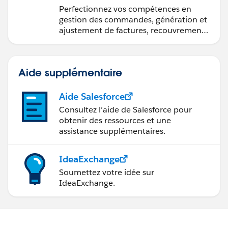
de Salesforce Billing
Perfectionnez vos compétences en
gestion des commandes, génération et
ajustement de factures, recouvrement
des paiements et production de
rapports financiers.
Aide supplémentaire
Aide Salesforce
Consultez l’aide de Salesforce pour
obtenir des ressources et une
assistance supplémentaires.
IdeaExchange
Soumettez votre idée sur
IdeaExchange.