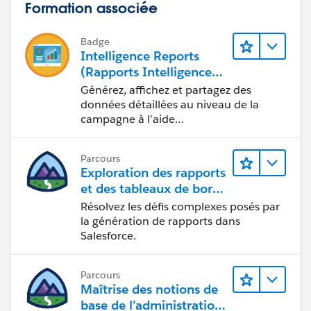
Formation associée
Badge
Intelligence Reports
(Rapports Intelligence)
pour Engagement
Générez, affichez et partagez des
données détaillées au niveau de la
campagne à l’aide
d’Intelligence Reports (Rapports
Intelligence).
Parcours
Exploration des rapports
et des tableaux de bord
Lightning Experience
Résolvez les défis complexes posés par
la génération de rapports dans
Salesforce.
Parcours
Maîtrise des notions de
base de l’administration