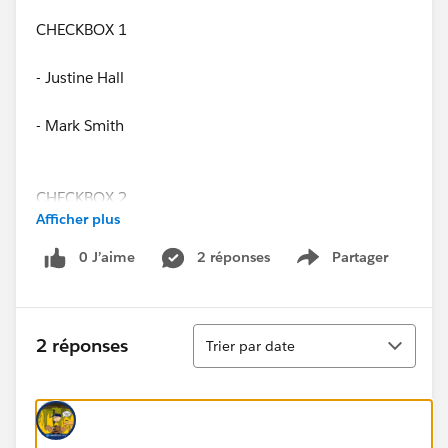
CHECKBOX 1
- Justine Hall
- Mark Smith
CHECKBOX 2
Afficher plus
- Justine Hall
0 J’aime
2 réponses
Partager
Show menu
CHECKBOX 3
Tri
- Justine Hall
2 réponses
Trier par date
- Mark Smith