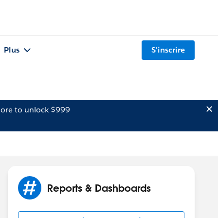
Plus
S'inscrire
ore to unlock $999
Reports & Dashboards