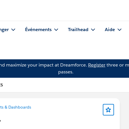
nger
Événements
Trailhead
Aide
and maximize your impact at Dreamforce.
Register
three or m
passes.
ES
ts & Dashboards
?