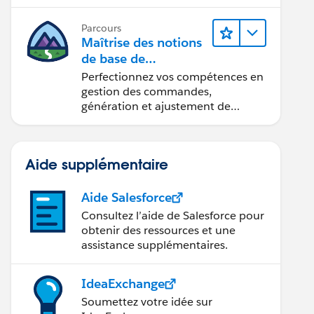
Parcours
Maîtrise des notions
de base de
l’administration de
Perfectionnez vos compétences en
Salesforce Billing
gestion des commandes,
génération et ajustement de
factures, recouvrement des
paiements et production de
rapports financiers.
Aide supplémentaire
Aide Salesforce
Consultez l’aide de Salesforce pour
obtenir des ressources et une
assistance supplémentaires.
IdeaExchange
Soumettez votre idée sur