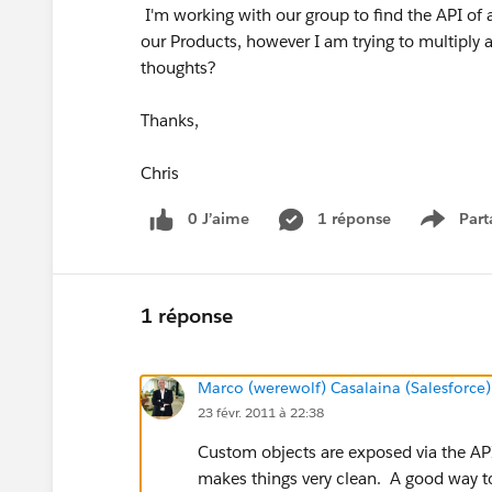
I'm working with our group to find the API of
our Products, however I am trying to multiply
thoughts?
Thanks,
Chris
0 J’aime
1 réponse
Part
Show m
1 réponse
Marco (werewolf) Casalaina (Salesforce)
23 févr. 2011 à 22:38
Custom objects are exposed via the API 
makes things very clean. A good way to