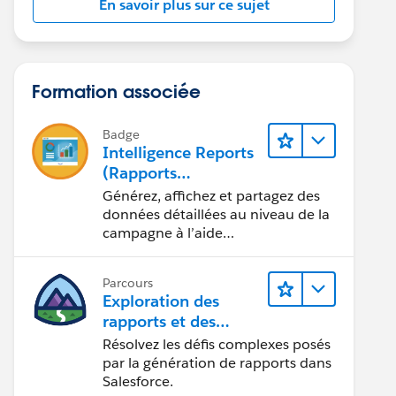
En savoir plus sur ce sujet
Formation associée
Badge
Intelligence Reports
(Rapports
Intelligence) pour
Générez, affichez et partagez des
Engagement
données détaillées au niveau de la
campagne à l’aide
d’Intelligence Reports (Rapports
Intelligence).
Parcours
Exploration des
rapports et des
tableaux de bord
Résolvez les défis complexes posés
Lightning Experience
par la génération de rapports dans
Salesforce.