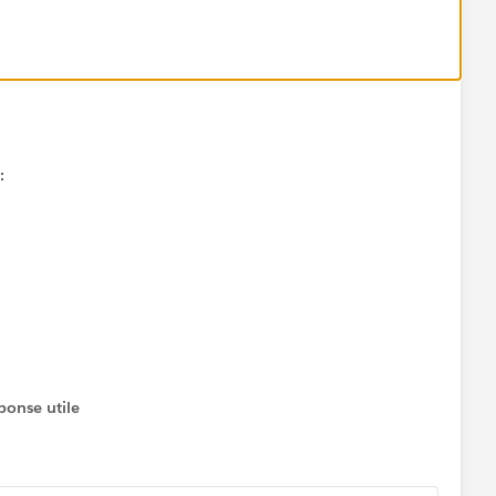
3 things:
 things from a list of options.
:
ponse utile