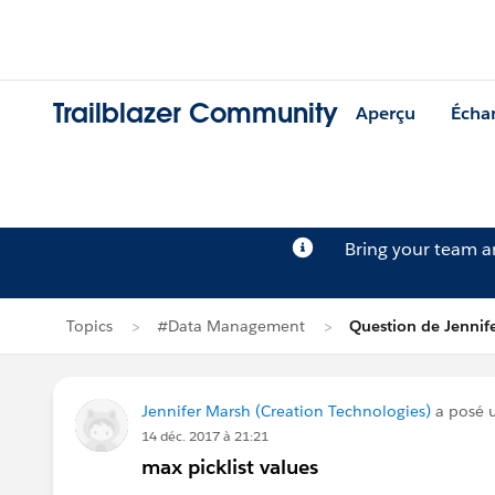
Trailblazer Community
Aperçu
Écha
Bring your team 
Topics
#Data Management
Question de Jennif
Jennifer Marsh (Creation Technologies)
a posé 
14 déc. 2017 à 21:21
max picklist values