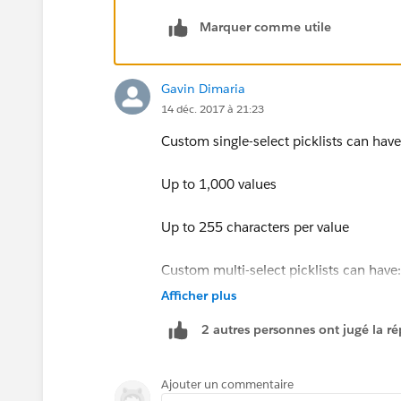
SteveB left out one thing though:
Marquer comme utile
Multi-Select Picklist fields are good at 
Gavin Dimaria
1. Allowing a User to select one or more
14 déc. 2017 à 21:23
2. SUCKING
Custom single-select picklists can have
I forget the third one...
Up to 1,000 values
Up to 255 characters per value
Custom multi-select picklists can have:
Afficher plus
Up to 500 values
2 autres personnes ont jugé la ré
Up to 255 characters per value
Ajouter un commentaire