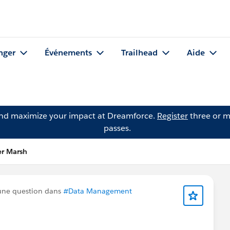
nger
Événements
Trailhead
Aide
and maximize your impact at Dreamforce.
Register
three or m
passes.
er Marsh
une question dans
#Data Management