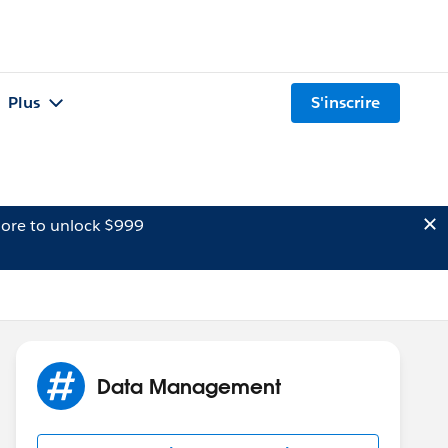
Plus
S'inscrire
ore to unlock $999
Data Management