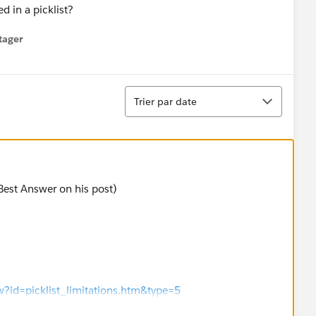
 in a picklist?
tager
menu
Tri
Trier par date
Best Answer on his post)
ew?id=picklist_limitations.htm&type=5