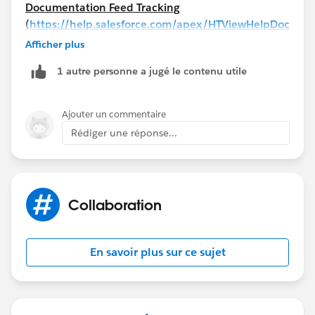
Documentation Feed Tracking
(
https://help.salesforce.com/apex/HTViewHelpDoc
?
Afficher plus
id=collab_feed_tracking_overview.htm&language=
1 autre personne a jugé le contenu utile
en_US
)
Documentation Customize Chatter Feed Tracking
Ajouter un commentaire
(
https://help.salesforce.com/apex/HTViewHelpDoc
Rédiger une réponse...
?id=collab_feed_tracking.htm&language=en_US
)
Collaboration
En savoir plus sur ce sujet