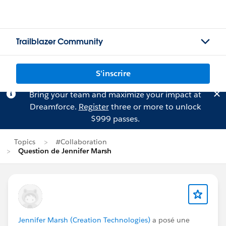
Trailblazer Community
S'inscrire
Bring your team and maximize your impact at
Dreamforce.
Register
three or more to unlock
$999 passes.
Topics
#Collaboration
Question de Jennifer Marsh
Jennifer Marsh (Creation Technologies)
a posé une