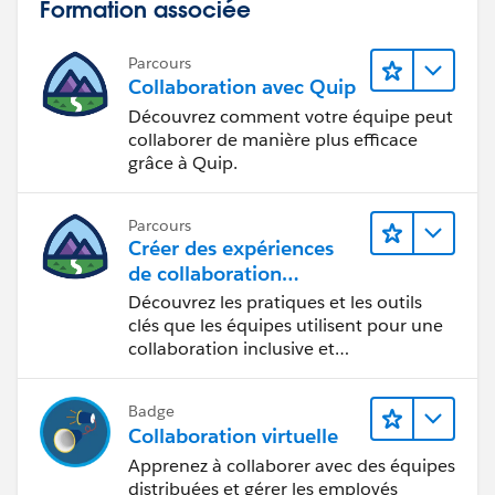
Formation associée
Parcours
Collaboration avec Quip
Découvrez comment votre équipe peut
collaborer de manière plus efficace
grâce à Quip.
Parcours
Créer des expériences
de collaboration
inclusives lors du
Découvrez les pratiques et les outils
processus de conception
clés que les équipes utilisent pour une
collaboration inclusive et
interdisciplinaire.
Badge
Collaboration virtuelle
Apprenez à collaborer avec des équipes
distribuées et gérer les employés