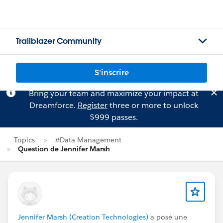
Trailblazer Community
S'inscrire
Bring your team and maximize your impact at
Dreamforce.
Register
three or more to unlock
$999 passes.
Topics
#Data Management
Question de Jennifer Marsh
Jennifer Marsh (Creation Technologies)
a posé une