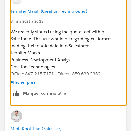
Jennifer Marsh (Creation Technologies)
8 mars 2021 à 20:18
We recently started using the quote tool within
Salesforce. This use would be regarding customers
loading their quote data into Salesforce.
Jennifer Marsh
Business Development Analyst
Creation Technologies
Office: 847.215.7171 | Direct: 859.629.3382
jennifer.marsh@creationtech.com
|
Afficher plus
www.creationtech.com
Marquer comme utile
Take care of yourself and others. Creation COVID-19
Response
Minh Khoi Tran (Salesfive)