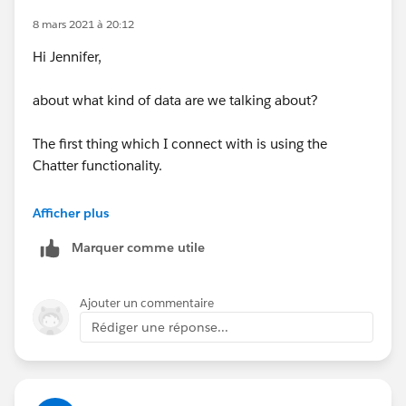
8 mars 2021 à 20:12
Hi Jennifer,
about what kind of data are we talking about?
The first thing which I connect with is using the
Chatter functionality.
You can create groups where you invite
Afficher plus
customers/partners with a Chatter license (normally
Marquer comme utile
you have lots of free ones in your org). There data can
be shared.
Ajouter un commentaire
Khoi
Rédiger une réponse...