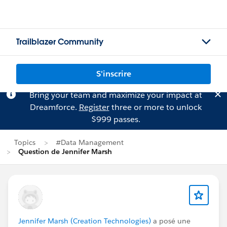
Trailblazer Community
S'inscrire
Bring your team and maximize your impact at
Dreamforce.
Register
three or more to unlock
$999 passes.
Topics
#Data Management
Question de Jennifer Marsh
Jennifer Marsh (Creation Technologies)
a posé une