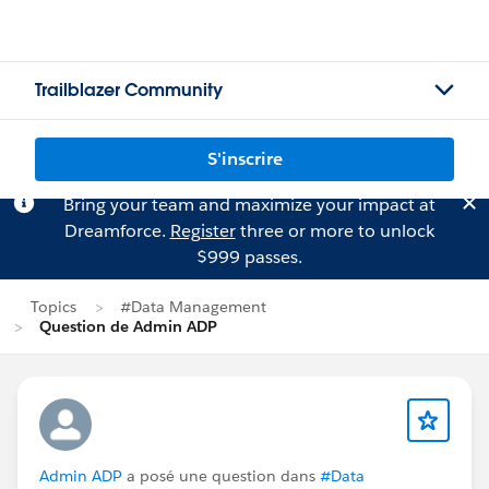
Trailblazer Community
S'inscrire
Bring your team and maximize your impact at
Dreamforce.
Register
three or more to unlock
$999 passes.
Topics
#Data Management
Question de Admin ADP
Admin ADP
a posé une question dans
#Data