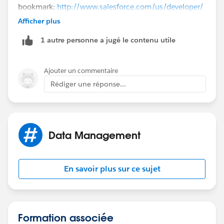
bookmark:
http://www.salesforce.com/us/developer/
docs/api/Content/sforce_api_calls_soql_select_datef
Afficher plus
ormats.htm
1 autre personne a jugé le contenu utile
You can replace the underscores with spaces for
reports , LAST_WEEK becomes LAST WEEK
Ajouter un commentaire
Rédiger une réponse...
Data Management
En savoir plus sur ce sujet
Formation associée