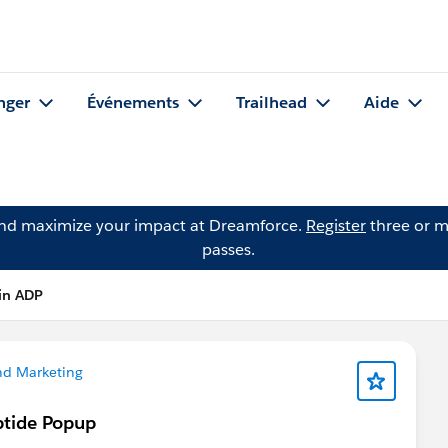
nger
Événements
Trailhead
Aide
and maximize your impact at Dreamforce.
Register
three or m
passes.
in ADP
nd Marketing
ptide Popup