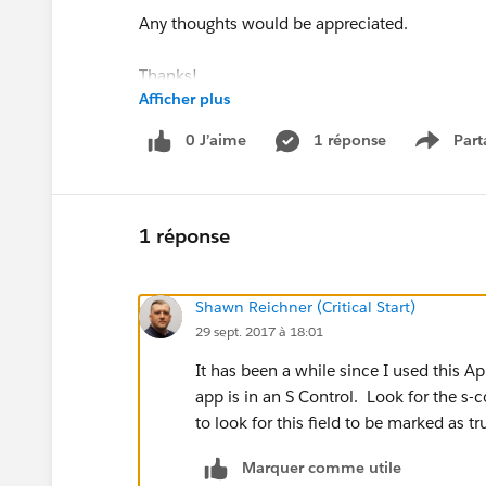
Any thoughts would be appreciated.
Thanks!
Afficher plus
0 J’aime
1 réponse
Part
Show m
1 réponse
Shawn Reichner (Critical Start)
29 sept. 2017 à 18:01
It has been a while since I used this Ap
app is in an S Control. Look for the s-
to look for this field to be marked as t
Marquer comme utile