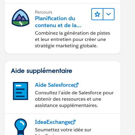
conception d’e-mails et la création
de rapports.
Parcours
Planification du
contenu et de la
stratégie marketing
Combinez la génération de pistes
avec
et leur entretien pour créer une
Marketing Cloud
stratégie marketing globale.
Account Engagemen
t
Aide supplémentaire
Aide Salesforce
Consultez l’aide de Salesforce pour
obtenir des ressources et une
assistance supplémentaires.
IdeaExchange
Soumettez votre idée sur