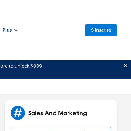
Plus
S'inscrire
ore to unlock $999
Sales And Marketing