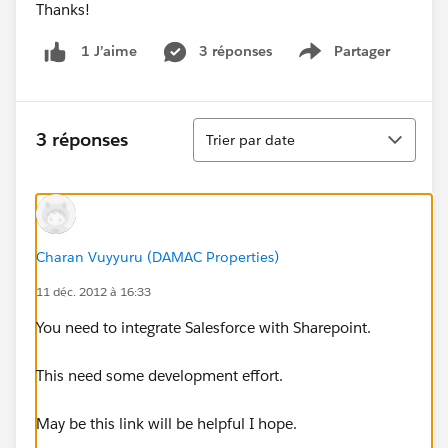
Thanks!
3 réponses
Partager
1 J’aime
Show menu
Tri
3 réponses
Trier par date
Charan Vuyyuru (DAMAC Properties)
11 déc. 2012 à 16:33
You need to integrate Salesforce with Sharepoint.
This need some development effort.
May be this link will be helpful I hope.