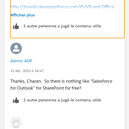
http://boards.developerforce.com/t5/VB-and-Office-
Development/Sharepoint-Salesforce-Integration-
Afficher plus
Overview/td-p/88391
1 autre personne a jugé le contenu utile
Admin ADP
11 déc. 2012 à 16:47
Thanks, Charan. So there is nothing like "Salesforce
for Outlook" for SharePoint for free?
1 autre personne a jugé le contenu utile