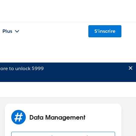
Plus
S'inscrire
ore to unlock $999
Data Management