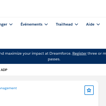
nger
Événements
Trailhead
Aide
and maximize your impact at Dreamforce.
Register
three or m
passes.
 ADP
anagement