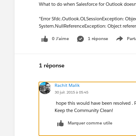
What to do when Salesforce for Outlook doesn't
"Error Sfdc.Outlook.OLSessionException: Object
System.NullReferenceException: Object referenc
0 J’aime
1 réponse
Part
Show m
1 réponse
Rachit Malik
30 juil. 2015 à 05:45
hope this would have been resolved . Pl
Keep the Community Clean!
Marquer comme utile