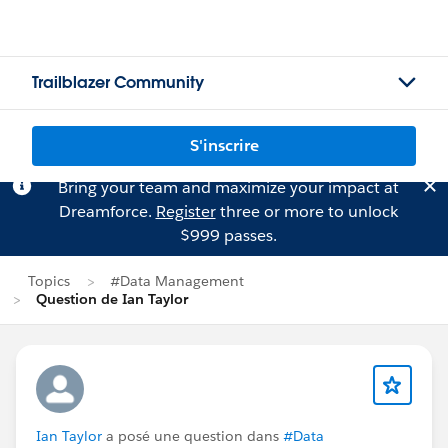
Trailblazer Community
S'inscrire
Bring your team and maximize your impact at
Dreamforce.
Register
three or more to unlock
$999 passes.
Topics
#Data Management
Question de Ian Taylor
Ian Taylor
a posé une question dans
#Data