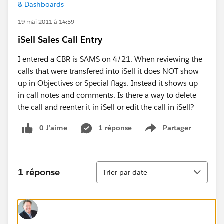
& Dashboards
19 mai 2011 à 14:59
iSell Sales Call Entry
I entered a CBR is SAMS on 4/21. When reviewing the
calls that were transfered into iSell it does NOT show
up in Objectives or Special flags. Instead it shows up
in call notes and comments. Is there a way to delete
the call and reenter it in iSell or edit the call in iSell?
0 J’aime
1 réponse
Partager
Show menu
Tri
1 réponse
Trier par date