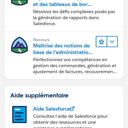
et des tableaux de bord
Lightning Experience
Résolvez les défis complexes posés par
la génération de rapports dans
Salesforce.
Parcours
Maîtrise des notions de
base de l’administration
de Salesforce Billing
Perfectionnez vos compétences en
gestion des commandes, génération et
ajustement de factures, recouvrement
des paiements et production de
rapports financiers.
Aide supplémentaire
Aide Salesforce
Consultez l’aide de Salesforce pour
obtenir des ressources et une