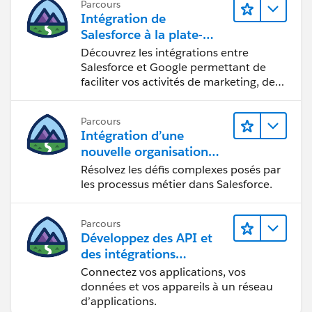
Parcours
Intégration de
Salesforce à la plate-
forme Google
Découvrez les intégrations entre
Salesforce et Google permettant de
faciliter vos activités de marketing, de
vente et d’analyse, ainsi que de
renforcer votre productivité.
Parcours
Intégration d’une
nouvelle organisation
commerciale
Résolvez les défis complexes posés par
les processus métier dans Salesforce.
Parcours
Développez des API et
des intégrations
formidables avec
Connectez vos applications, vos
MuleSoft
données et vos appareils à un réseau
d’applications.