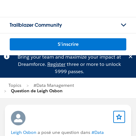
Trailblazer Community
S'inscrire
Bring your team and maximize your impact at
Dreamforce.
Register
three or more to unlock
$999 passes.
Topics
#Data Management
Question de Leigh Osbon
Leigh Osbon
a posé une question dans
#Data