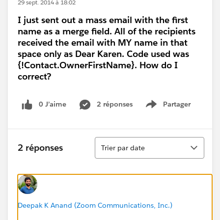
29 sept. 2014 à 18:02
I just sent out a mass email with the first
name as a merge field. All of the recipients
received the email with MY name in that
space only as Dear Karen. Code used was
{!Contact.OwnerFirstName}. How do I
correct?
0 J’aime
2 réponses
Partager
Show menu
Tri
2 réponses
Trier par date
Deepak K Anand (‎‎‎‎‎‎Zoom Communications, Inc.)