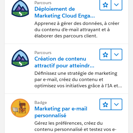
Parcours
Déploiement de
Marketing Cloud Engage
ment
Apprenez à gérer des données, à créer
du contenu d’e-mail attrayant et à
élaborer des parcours client.
Parcours
Création de contenu
attractif pour atteindre
vos objectifs marketing
Définissez une stratégie de marketing
par e-mail, créez du contenu et
optimisez vos initiatives grâce à l’IA et
aux analyses de données.
Badge
Marketing par e-mail
personnalisé
Gérez les préférences, créez du
contenu personnalisé et testez vos e-