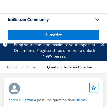
Trailblazer Community
S'inscrire
Bring your team and maximize your impact at
Dreamforce.
Register
three or more to unlock
$999 passes.
Topics
#Email
Question de Karen Fullerton
Karen Fullerton
a posé une question dans
#Email