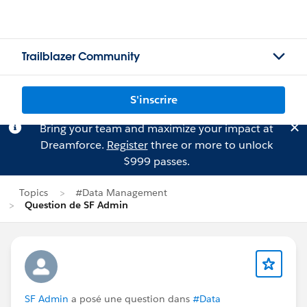
Trailblazer Community
S'inscrire
Bring your team and maximize your impact at
Dreamforce.
Register
three or more to unlock
$999 passes.
Topics
#Data Management
Question de SF Admin
SF Admin
a posé une question dans
#Data