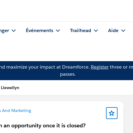
nger
Événements
Trailhead
Aide
and maximize your impact at Dreamforce.
Register
three or m
passes.
 Llewellyn
s And Marketing
n an opportunity once it is closed?