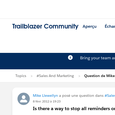
Trailblazer Community
Aperçu
Écha
Bring your team 
Topics
#Sales And Marketing
Question de Mike
Mike Llewellyn
a posé une question dans
#Sale
8 févr. 2012 à 19:23
Is there a way to stop all reminders o