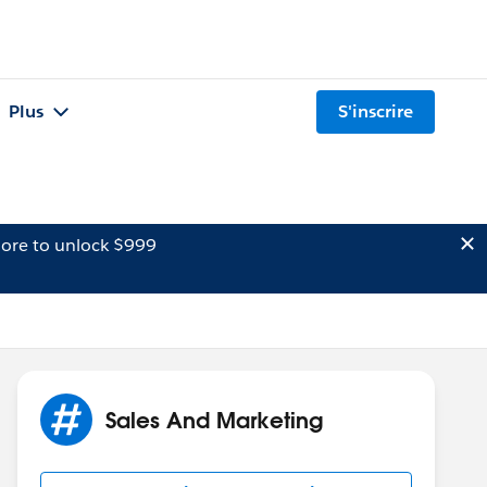
Plus
S'inscrire
ore to unlock $999
Sales And Marketing