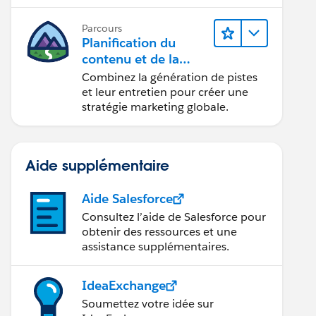
conception d’e-mails et la création
de rapports.
Parcours
Planification du
contenu et de la
stratégie marketing
Combinez la génération de pistes
avec
et leur entretien pour créer une
Marketing Cloud
stratégie marketing globale.
Account Engagemen
t
Aide supplémentaire
Aide Salesforce
Consultez l’aide de Salesforce pour
obtenir des ressources et une
assistance supplémentaires.
IdeaExchange
Soumettez votre idée sur